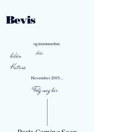
Bevis
og innrømmelser.
hilsen
Arkiv
Katrine
November 2015
(1)
1 post
Følg meg her.